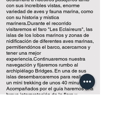
con sus increíbles vistas, enorme
variedad de aves y fauna marina, como
con su historia y mística
marinera.Durante el recorrido
visitaremos el faro "Les Eclaireurs", las
islas de los lobos marinos y zonas de
nidificación de diferentes aves marinas,
permitiendónos el barco, acercarnos y
tener una mejor
experiencia.Continuaremos nuestra
navegación y fijaremos rumbo al
archipiélago Bridges. En una de sus
islas desembarcaremos para realizar
un mini trekking de unos 40 minutos.
Acompañados por el guía haremos una
breve interpretación de la flora y
disfrutaremos de las excepcionales
vistas que nos ofrece el lugar, sitio
habitual de los Yámanas (yaghan),
nativos canoeros nómades de la
zona.Una vez finalizada la caminata
embarcaremos nuevamente e
iniciaremos el regreso al puerto de